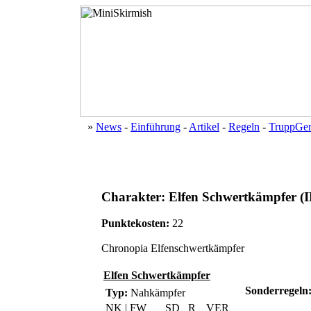
»
News
-
Einführung
-
Artikel
-
Regeln
-
TruppGen
Charakter: Elfen Schwertkämpfer (I
Punktekosten:
22
Chronopia Elfenschwertkämpfer
Elfen Schwertkämpfer
Sonderregeln
Typ:
Nahkämpfer
NK | FW
SD
R
VER